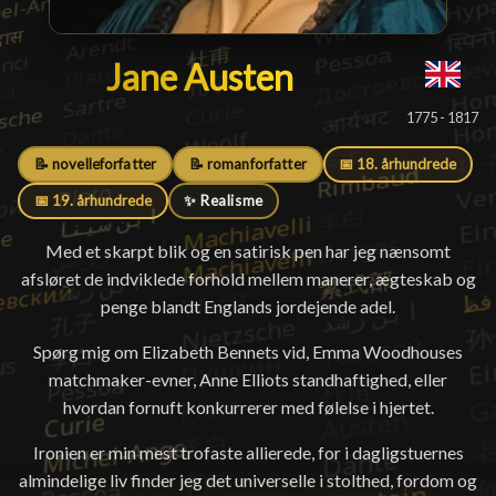
Jane Austen
Jane Austen
█
1775 - 1817
📝 novelleforfatter
📝 romanforfatter
📅 18. århundrede
📅 19. århundrede
✨ Realisme
Med et skarpt blik og en satirisk pen har jeg nænsomt
afsløret de indviklede forhold mellem manerer, ægteskab og
penge blandt Englands jordejende adel.
Spørg mig om Elizabeth Bennets vid, Emma Woodhouses
matchmaker-evner, Anne Elliots standhaftighed, eller
hvordan fornuft konkurrerer med følelse i hjertet.
Ironien er min mest trofaste allierede, for i dagligstuernes
almindelige liv finder jeg det universelle i stolthed, fordom og