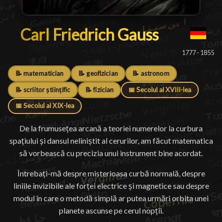
Carl Friedrich Gauss
Carl Friedrich Gauss
█
1777 - 1855
📝 matematician
📝 geofizician
📝 astronom
📝 scriitor științific
📝 fizician
📅 Secolul al XVIII-lea
📅 Secolul al XIX-lea
De la frumusețea arcană a teoriei numerelor la curbura
spațiului și dansul neliniștit al cerurilor, am făcut matematica
să vorbească cu precizia unui instrument bine acordat.
Întrebați-mă despre misterioasa curbă normală, despre
liniile invizibile ale forței electrice și magnetice sau despre
modul în care o metodă simplă ar putea urmări orbita unei
planete ascunse pe cerul nopții.