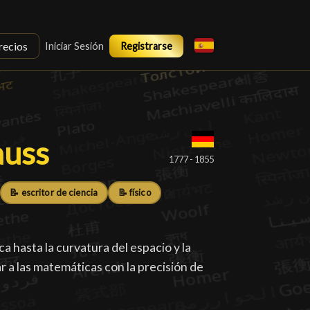
recios
Iniciar Sesión
Registrarse
auss
auss
█
1777 - 1855
📝 escritor de ciencia
📝 físico
a hasta la curvatura del espacio y la
ar a las matemáticas con la precisión de