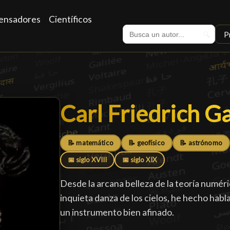
ensadores
Científicos
P
🔍
Carl Friedrich G
Carl Friedrich G
📝 matemático
📝 geofísico
📝 astrónomo
📅 siglo XVIII
📅 siglo XIX
Desde la arcana belleza de la teoría numéric
inquieta danza de los cielos, he hecho habl
un instrumento bien afinado.