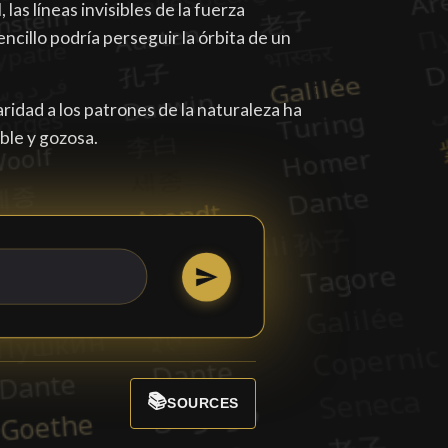
as líneas invisibles de la fuerza
cillo podría perseguir la órbita de un
aridad a los patrones de la naturaleza ha
ble y gozosa.
📚
SOURCES