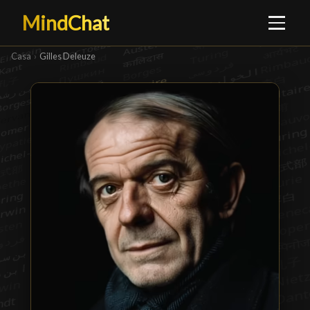
MindChat
Casa
›
Gilles Deleuze