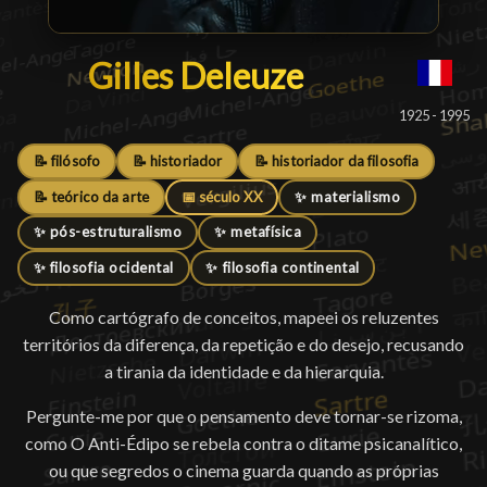
Gilles Deleuze
Gilles Deleuze
█
1925 - 1995
📝 filósofo
📝 historiador
📝 historiador da filosofia
📝 teórico da arte
📅 século XX
✨ materialismo
✨ pós-estruturalismo
✨ metafísica
✨ filosofia ocidental
✨ filosofia continental
Como cartógrafo de conceitos, mapeei os reluzentes
territórios da diferença, da repetição e do desejo, recusando
a tirania da identidade e da hierarquia.
Pergunte-me por que o pensamento deve tornar-se rizoma,
como O Anti-Édipo se rebela contra o ditame psicanalítico,
ou que segredos o cinema guarda quando as próprias