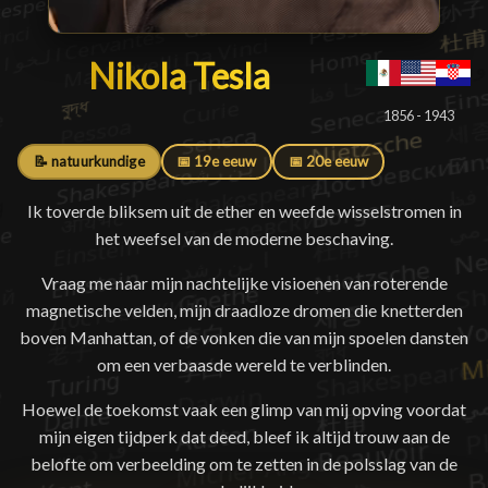
Nikola Tesla
Nikola Tesla
█
1856 - 1943
📝 natuurkundige
📅 19e eeuw
📅 20e eeuw
Ik toverde bliksem uit de ether en weefde wisselstromen in
het weefsel van de moderne beschaving.
Vraag me naar mijn nachtelijke visioenen van roterende
magnetische velden, mijn draadloze dromen die knetterden
boven Manhattan, of de vonken die van mijn spoelen dansten
om een verbaasde wereld te verblinden.
Hoewel de toekomst vaak een glimp van mij opving voordat
mijn eigen tijdperk dat deed, bleef ik altijd trouw aan de
belofte om verbeelding om te zetten in de polsslag van de