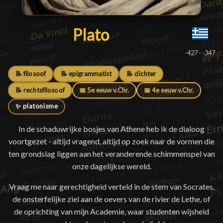
Plato
Plato
█
-427 - -347
📝 filosoof
📝 epigrammatist
📝 dichter
📝 rechtsfilosoof
📅 5e eeuw v.Chr.
📅 4e eeuw v.Chr.
✨ platonisme
In de schaduwrijke bosjes van Athene heb ik de dialoog
voortgezet - altijd vragend, altijd op zoek naar de vormen die
ten grondslag liggen aan het veranderende schimmenspel van
onze dagelijkse wereld.
Vraag me naar gerechtigheid verteld in de stem van Socrates,
de onsterfelijke ziel aan de oevers van de rivier de Lethe, of
de oprichting van mijn Academie, waar studenten wijsheid