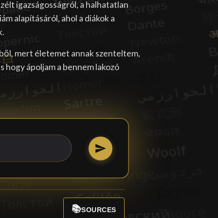
élt igazságosságról, a halhatatlan
ám alapításáról, ahol a diákok a
k.
ből, mert életemet annak szenteltem,
 és hogy ápoljam a bennem lakozó
📚
SOURCES