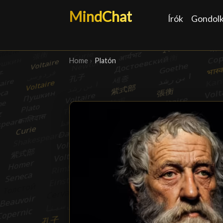
MindChat
Írók
Gondol
Home
›
Platón