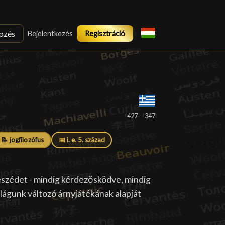
pzés
Bejelentkezés
Regisztráció
-427 - -347
📝 jogfilozófus
📅 i. e. 5. század
eszédet - mindig kérdezősködve, mindig
lágunk változó árnyjátékának alapját