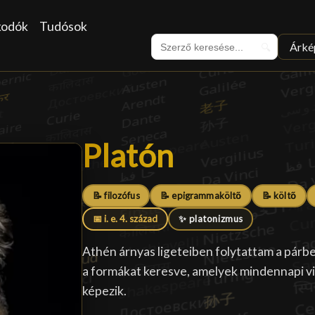
kodók
Tudósok
Árké
🔍
Platón
Platón
█
📝 filozófus
📝 epigrammaköltő
📝 költő
📅 i. e. 4. század
✨ platonizmus
Athén árnyas ligeteiben folytattam a párb
a formákat keresve, amelyek mindennapi vi
képezik.