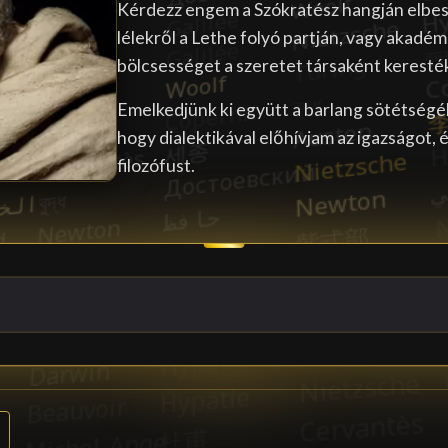
Kérdezz engem a Szókratész hangján elbesz
lélekről a Lethe folyó partján, vagy akadémi
bölcsességet a szeretet társaként keresté
Emelkedjünk ki együtt a barlang sötétségé
hogy dialektikával előhívjam az igazságot,
filozófust.