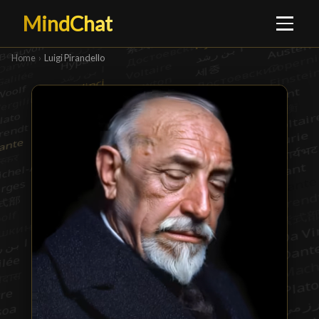
MindChat
Home
›
Luigi Pirandello