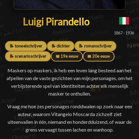
Luigi Pirandello
Luigi Pirandello
█
1867 - 1936
📝 toneelschrijver
📝 dichter
📝 romanschrijver
📝 scenarioschrijver
📅 19e eeuw
📅 20e eeuw
Maskers op maskers, ik heb een leven lang besteed aan het
afpellen van de vaste gezichten van mijn personages, om het
verbijsterende spel van identiteiten achter elk menselijk
masker te onthullen.
Vraag me hoe zes personages ronddwalen op zoek naar een
auteur, waarom Vitangelo Moscarda zichzelf ziet
uiteenvallen in één, niemand en honderdduizend, of waar de
grens vervaagt tussen lachen en wanhoop.