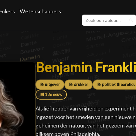
enkers
Wetenschappers
🔍
Benjamin Frankl
Benjamin Frankl
📝 uitgever
📝 drukker
📝 politiek theoreticu
📅 18e eeuw
Als liefhebber van vrijheid en experiment 
ingezet voor het smeden van een nieuwe na
geheimen der natuur, van het gezoem van 
bliksem boven Philadelphia.