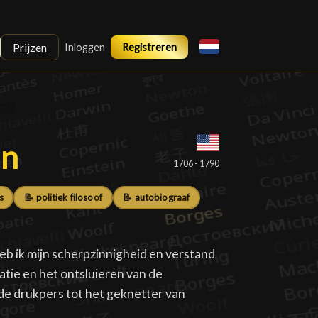
Prijzen
Inloggen
Registreren
in
in
█
1706 - 1790
s
📝 politiek filosoof
📝 autobiograaf
heb ik mijn scherpzinnigheid en verstand
tie en het ontsluieren van de
de drukpers tot het geknetter van