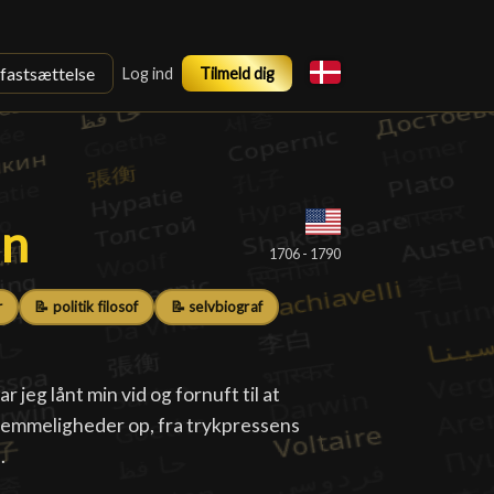
sfastsættelse
Log ind
Tilmeld dig
in
in
█
1706 - 1790
r
📝 politik filosof
📝 selvbiograf
 jeg lånt min vid og fornuft til at
 hemmeligheder op, fra trykpressens
.