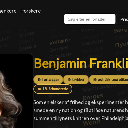
ænkere
Forskere
Pri
🔍
Benjamin Frankl
Benjamin Frankl
📝 forlægger
📝 trykker
📝 politisk teoretike
📅 18. århundrede
Som en elsker af frihed og eksperimenter har
smede en ny nation og til at låse naturens
summen til lynets knitren over Philadelphia