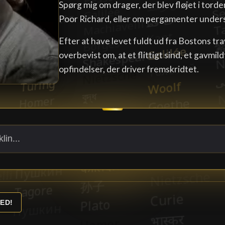
Spørg mig om drager, der blev fløjet i tord
Poor Richard, eller om pergamenter under
Efter at have levet fuldt ud fra Bostons tra
overbevist om, at et flittigt sind, et gavmil
opfindelser, der driver fremskridtet.
ED!