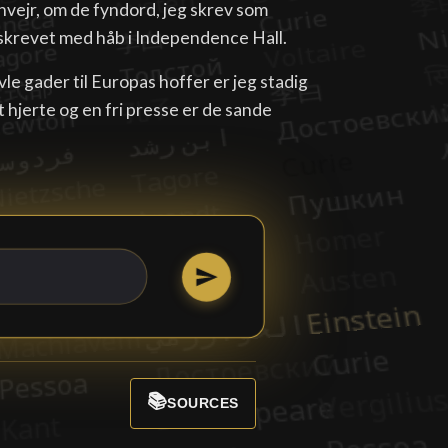
envejr, om de fyndord, jeg skrev som
skrevet med håb i Independence Hall.
vle gader til Europas hoffer er jeg stadig
dt hjerte og en fri presse er de sande
📚
SOURCES