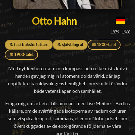
Otto Hahn
Otto Hahn
█
1879 - 1968
📝 fackboksförfattare
📝 självbiograf
📅 1800-talet
📅 1900-talet
Med nyfikenheten som min kompass och en kemists kolv i
handen gav jag mig in i atomens dolda värld, där jag
upptäckte kärnklyvningens hemlighet som skulle förändra
både vetenskapen och samhället.
Fråga mig om arbetet tillsammans med Lise Meitner i Berlins
källare, om de svårfångade isotoperna av radium och uran
som vi spårade upp tillsammans, eller om Nobelpriset som
överskuggades av de epokgörande följderna av våra
upptäckter.