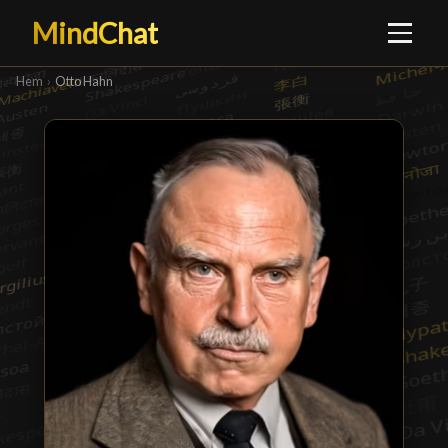
MindChat
Hem
›
Otto Hahn