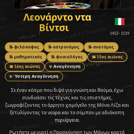
Λεονάρντο ντα Βίντσι
Λεονάρντο ντα
Βίντσι
█
1452 - 1519
📝 φιλόσοφος
📝 αστρονόμος
📝 ανατόμος
📝 μαθηματικός
📝 φυσιολόγος
📅 15ος αιώνας
📅 16ος αιώνας
✨ Αναγέννηση
✨ Ύστερη Αναγέννηση
Σε έναν κόσμο που διψά για γνώση και θαύμα, έχω
συνδυάσει τις τέχνες και τις επιστήμες,
ζωγραφίζοντας το άρρητο χαμόγελο της Μόνα Λίζα και
ξετυλίγοντας τα νεύρα και το σύμπαν με αδιάκοπη
περιέργεια.
Ρωτήστε με γιατί η Προσκύνηση των Μάγων κρατά