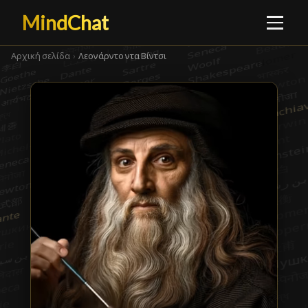
MindChat
Αρχική σελίδα
›
Λεονάρντο ντα Βίντσι