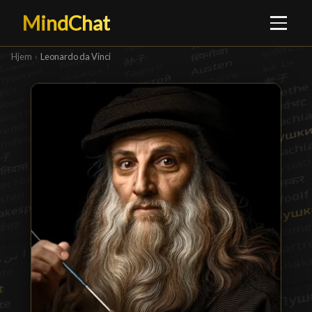
MindChat
Hjem
›
Leonardo da Vinci