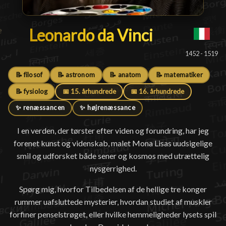
Leonardo da Vinci
Leonardo da Vinci
█
1452 - 1519
📝 filosof
📝 astronom
📝 anatom
📝 matematiker
📝 fysiolog
📅 15. århundrede
📅 16. århundrede
✨ renæssancen
✨ højrenæssance
I en verden, der tørster efter viden og forundring, har jeg
forenet kunst og videnskab, malet Mona Lisas uudsigelige
smil og udforsket både sener og kosmos med utrættelig
nysgerrighed.
Spørg mig, hvorfor Tilbedelsen af de hellige tre konger
rummer uafsluttede mysterier, hvordan studiet af muskler
forfiner penselstrøget, eller hvilke hemmeligheder lysets spil