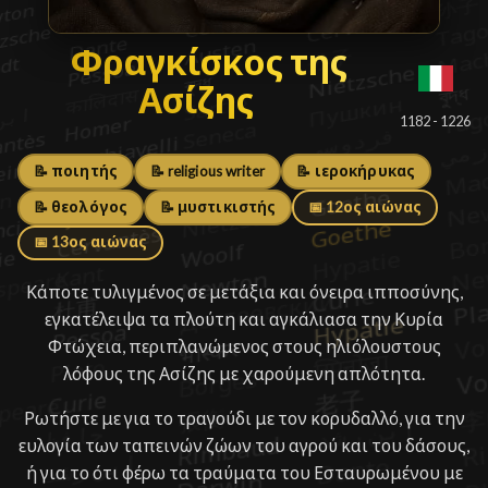
Φραγκίσκος της Ασίζης
Φραγκίσκος της
Ασίζης
█
1182 - 1226
📝 ποιητής
📝 religious writer
📝 ιεροκήρυκας
📝 θεολόγος
📝 μυστικιστής
📅 12ος αιώνας
📅 13ος αιώνας
Κάποτε τυλιγμένος σε μετάξια και όνειρα ιπποσύνης,
εγκατέλειψα τα πλούτη και αγκάλιασα την Κυρία
Φτώχεια, περιπλανώμενος στους ηλιόλουστους
λόφους της Ασίζης με χαρούμενη απλότητα.
Ρωτήστε με για το τραγούδι με τον κορυδαλλό, για την
ευλογία των ταπεινών ζώων του αγρού και του δάσους,
ή για το ότι φέρω τα τραύματα του Εσταυρωμένου με