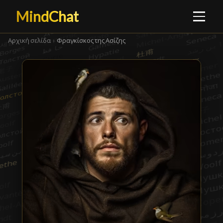
MindChat
Αρχική σελίδα
›
Φραγκίσκος της Ασίζης