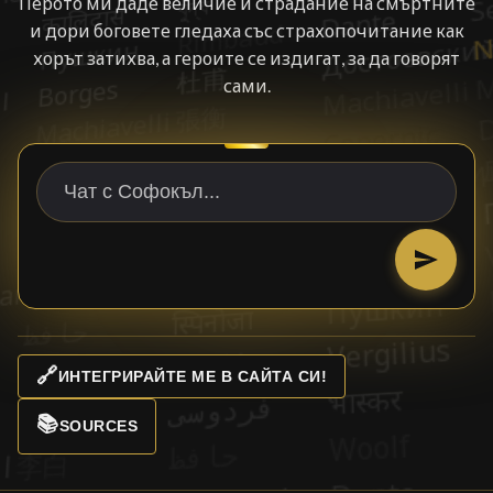
Перото ми даде величие и страдание на смъртните
и дори боговете гледаха със страхопочитание как
хорът затихва, а героите се издигат, за да говорят
сами.
🔗
ИНТЕГРИРАЙТЕ МЕ В САЙТА СИ!
📚
SOURCES