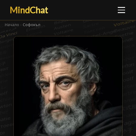
MindChat
Начало
›
Софокъл