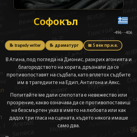
Софокъл
Софокъл
█
-496 - -406
📝 tragedy writer
📝 драматург
📅 5 век пр.н.е.
В Атина, под погледа на Дионис, разкрих агонията и
благородството на хората, дръзнали да се
противопоставят на съдбата, като вплетох съдбите
им в трагедиите на Едип, Антигона и Аякс.
Попитайте ме дали слепотата е невежество или
прозрение, какво означава да се противопоставиш
на безсмъртен указ в името на любовта или как
дадох три гласа на сцената, където някога имаше
само два.