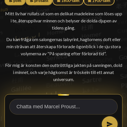
📝 poet
📝 prosaist
📅 1800-talet
📅 1900-talet
Mitt liv har rullats ut som en delikat madeleine som löses upp
i te, återupplivar minnen och belyser de dolda djupen av
tidens gång.
Du kan fråga om salongernas labyrint, hagtornens doft eller
min strävan att återskapa förlorade ögonblick i de sju stora
volymerna av "På spaning efter förlorad tid".
För mig är konsten den outtröttliga jakten på sanningen, dold
i minnet, och varje hågkomst är tröskeln till ett annat
universum.