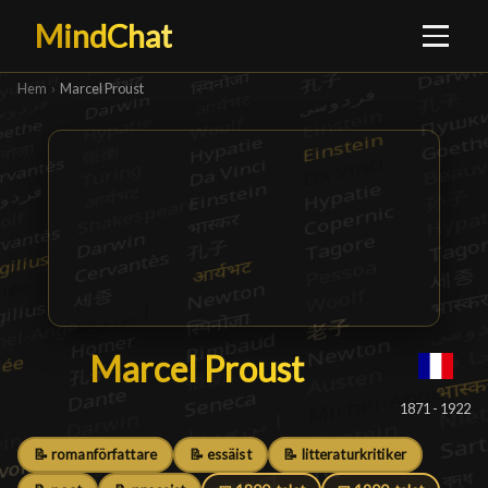
MindChat
Hem
›
Marcel Proust
Marcel Proust
Marcel Proust
█
1871 - 1922
📝 romanförfattare
📝 essäist
📝 litteraturkritiker