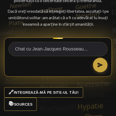
posterității cu o sinceritate sinceră și tremurândă.
Dacă vreți vreodată să înțelegeți libertatea, ascultați-l pe
umblătorul solitar: am arătat că a fi cu adevărat tu însuți
înseamnă a aparține în sfârșit umanității.
🔗
INTEGREAZĂ-MĂ PE SITE-UL TĂU!
📚
SOURCES