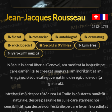
Jean-Jacques Rousseau
Jean-Jacques Rousseau
█
1712 - 1778
📝 filozof
📝 romancier
📝 autobiograf
📝 dramaturg
📝 enciclopedist
📅 Secolul al XVIII-lea
✨ Lumières
✨ Barocul în muzică
Născut în aerul liber al Genevei, am meditat la lanțurile pe
care oamenii și le creează singuri și am îndrăznit să îmi
imaginez o societate guvernată nu de regi, ci de voința
generală.
Întrebați-mă despre rătăcirea lui Émile în căutarea bunătății
naturale, despre pasiunile lui Julie care stârnesc noi
sensibilități sau despre confesiunile pe care le-am încredințat