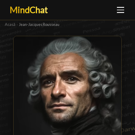
MindChat
Acasă
›
Jean-Jacques Rousseau