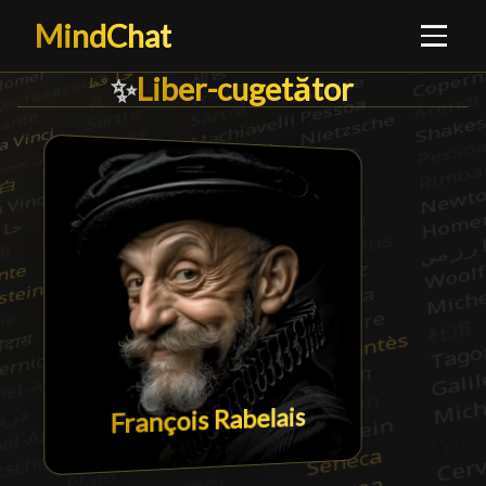
MindChat
Liber-cugetător
Liber-cugetător
█
✨
François Rabelais