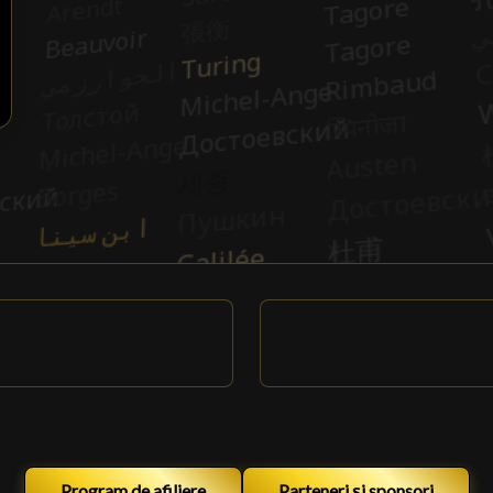
Program de afiliere
Parteneri și sponsori