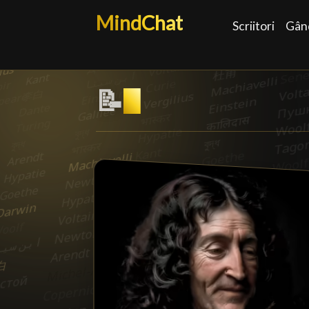
MindChat
Scriitori
Gând
📝
French moralist
█