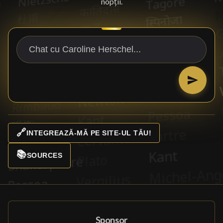
nopții.
🔗
INTEGREAZĂ-MĂ PE SITE-UL TĂU!
📚
SOURCES
Sponsor