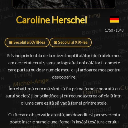
Caroline Herschel
Caroline Herschel
█
1750 - 1848
📅 Secolul al XVIII-lea
📅 Secolul al XIX-lea
Privind prin lentila de la miezul nopții alături de fratele meu,
am cercetat cerul și am cartografiat noi călători - comete
care purtau nu doar numele meu, ci și ardoarea mea pentru
descoperire.
Întrebați-mă cum mă simt să fiu prima femeie onorată cu
aurul societăților științifice și cu recunoașterea oficială într-
o lume care ezită să vadă femei printre stele.
Cu fiecare observație atentă, am dovedit că perseverența
poate înscrie numele unei femei în însăși țesătura cerului