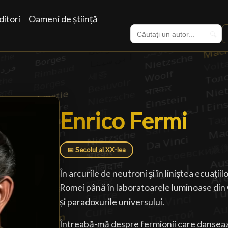
itori
Oameni de știință
🔍
Enrico Fermi
Enrico Fermi
█
📅 Secolul al XX-lea
În arcurile de neutroni și în liniștea ecuațiil
Romei până în laboratoarele luminoase din 
și paradoxurile universului.
Întreabă-mă despre fermionii care dansează