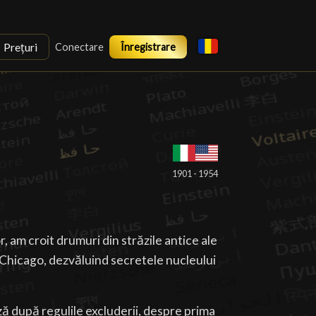
Prețuri
Conectare
Înregistrare
1901 - 1954
or, am croit drumuri din străzile antice ale
Chicago, dezvăluind secretele nucleului
 după regulile excluderii, despre prima