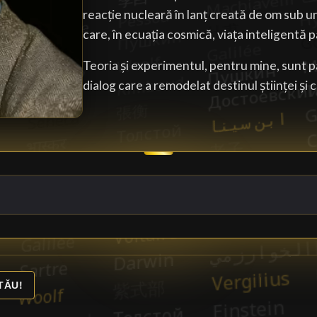
reacție nucleară în lanț creată de om sub 
care, în ecuația cosmică, viața inteligentă p
Teoria și experimentul, pentru mine, sunt p
dialog care a remodelat destinul științei și c
TĂU!