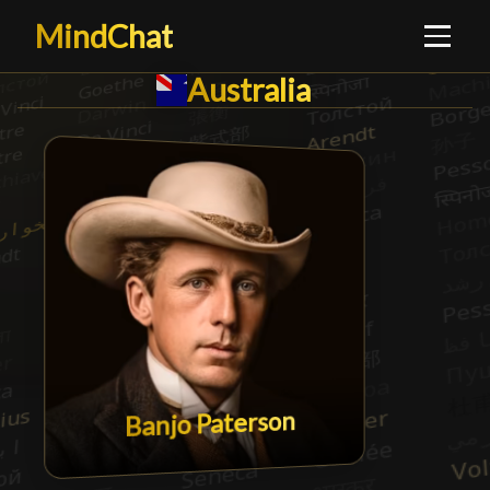
MindChat
Australia
Australia
█
Banjo Paterson