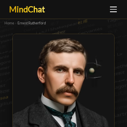
MindChat
Home
›
Ernest Rutherford