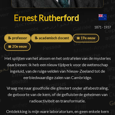
Ernest Rutherford
Ernest Rutherford
█
1871 - 1937
📝 professor
📝 academisch docent
📅 19e eeuw
📅 20e eeuw
Het splijten van het atoom en het ontrafelen van de mysteries
daarbinnen: ik heb een nieuw tijdperk voor de wetenschap
ingeluid, van de ruige velden van Nieuw-Zeeland tot de
eerbiedwaardige zalen van Cambridge.
Vraag me naar goudfolie die glinstert onder alfabestraling,
de geboorte van de kern, of de gefluisterde geheimen van
radioactiviteit en transformatie.
Ontdekking is mijn ware laboratorium, en geen enkele kern