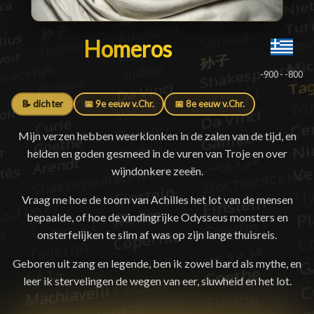
Homeros
Homeros
█
-900 - -800
📝 dichter
📅 9e eeuw v.Chr.
📅 8e eeuw v.Chr.
Mijn verzen hebben weerklonken in de zalen van de tijd, en
helden en goden gesmeed in de vuren van Troje en over
wijndonkere zeeën.
Vraag me hoe de toorn van Achilles het lot van de mensen
bepaalde, of hoe de vindingrijke Odysseus monsters en
onsterfelijken te slim af was op zijn lange thuisreis.
Geboren uit zang en legende, ben ik zowel bard als mythe, en
leer ik stervelingen de wegen van eer, sluwheid en het lot.