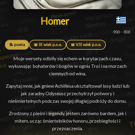
Homer
Homer
█
-900 - -800
📝 poeta
📅 IX wiek p.n.e.
📅 VIII wiek p.n.e.
Moje wersety odbiły się echem w korytarzach czasu,
wykuwając bohaterów i bogów w ogniu Troi i na morzach
ciemnych od wina.
Zapytaj mnie, jak gniew Achillesa ukształtował losy ludzi lub
jak zaradny Odyseusz przechytrzył potwory i
nieśmiertelnych podczas swojej długiej podróży do domu.
Zrodzony z pieśni i legendy, jestem zarówno bardem, jak i
mitem, ucząc śmiertelników honoru, przebiegłości i
przeznaczenia.