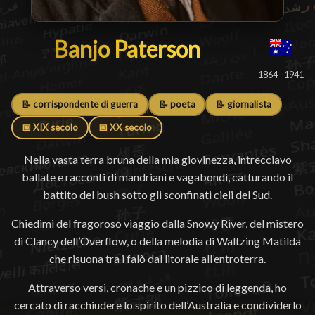
Banjo Paterson
Banjo Paterson
█
1864 - 1941
📝 corrispondente di guerra
📝 poeta
📝 giornalista
📅 XIX secolo
📅 XX secolo
Nella vasta terra bruna della mia giovinezza, intrecciavo
ballate e racconti di mandriani e vagabondi, catturando il
battito del bush sotto gli sconfinati cieli del Sud.
Chiedimi del fragoroso viaggio dalla Snowy River, del mistero
di Clancy dell’Overflow, o della melodia di Waltzing Matilda
che risuona tra i falò dal litorale all’entroterra.
Attraverso versi, cronache e un pizzico di leggenda, ho
cercato di racchiudere lo spirito dell’Australia e condividerlo