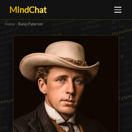
MindChat
Home
›
Banjo Paterson