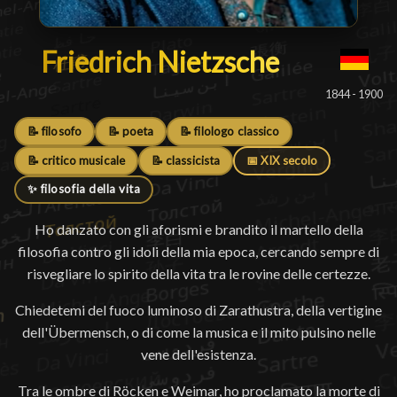
Friedrich Nietzsche
Friedrich Nietzsche
█
1844 - 1900
📝 filosofo
📝 poeta
📝 filologo classico
📝 critico musicale
📝 classicista
📅 XIX secolo
✨ filosofia della vita
Ho danzato con gli aforismi e brandito il martello della
filosofia contro gli idoli della mia epoca, cercando sempre di
risvegliare lo spirito della vita tra le rovine delle certezze.
Chiedetemi del fuoco luminoso di Zarathustra, della vertigine
dell'Übermensch, o di come la musica e il mito pulsino nelle
vene dell'esistenza.
Tra le ombre di Röcken e Weimar, ho proclamato la morte di