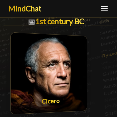
MindChat
1st century BC
1st century BC
█
📅
Cicero