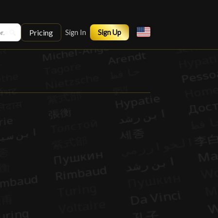
Pricing
🔍
Sign In
Sign Up