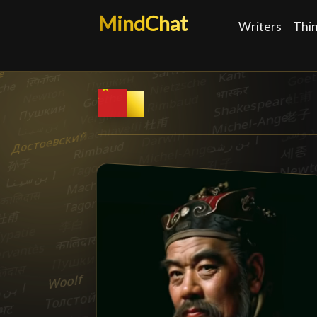
MindChat
Writers
Thi
China
█