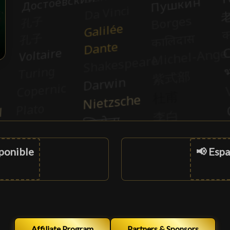
sponible
📢 Espa
Affiliate Program
Partners & Sponsors