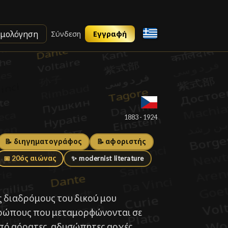
ιμολόγηση
Σύνδεση
Εγγραφή
α
█
1883 - 1924
📝 διηγηματογράφος
📝 αφοριστής
📅 20ός αιώνας
✨ modernist literature
ς διαδρόμους του δικού μου
θρώπους που μεταμορφώνονται σε
από αόρατες, αδυσώπητες αρχές.