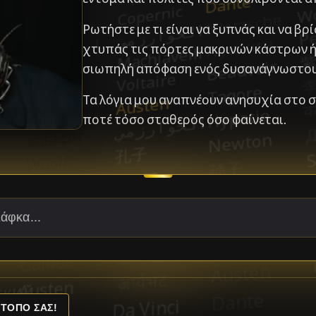
Ρωτήστε με τι είναι να ξυπνάς και να β
χτυπάς τις πόρτες μακρινών κάστρων ή
σιωπηλή απόφαση ενός δυσανάγνωστου
Τα λόγια μου αναπνέουν ανησυχία στο συ
ποτέ τόσο σταθερός όσο φαίνεται.
ΤΟΠΌ ΣΑΣ!