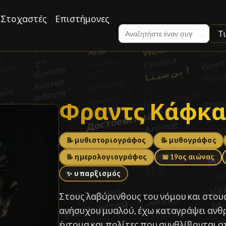
Στοχαστές
Επιστήμονες
Τ
🔍
Φραντς Κάφκα
Φραντς Κάφκ
📝 μυθιστοριογράφος
📝 μυθογράφος
📝 ημερολογιογράφος
📅 19ος αιώνας
✨ υπαρξισμός
Στους λαβύρινθους του νόμου και στου
ανήσυχου μυαλού, έχω καταγράψει αν
έντομα και πολίτες που συνθλίβονται 