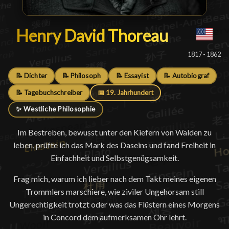
Henry David Thoreau
Henry David Thoreau
█
1817 - 1862
📝 Dichter
📝 Philosoph
📝 Essayist
📝 Autobiograf
📝 Tagebuchschreiber
📅 19. Jahrhundert
✨ Westliche Philosophie
Im Bestreben, bewusst unter den Kiefern von Walden zu
leben, prüfte ich das Mark des Daseins und fand Freiheit in
Einfachheit und Selbstgenügsamkeit.
Frag mich, warum ich lieber nach dem Takt meines eigenen
Trommlers marschiere, wie ziviler Ungehorsam still
Ungerechtigkeit trotzt oder was das Flüstern eines Morgens
in Concord dem aufmerksamen Ohr lehrt.