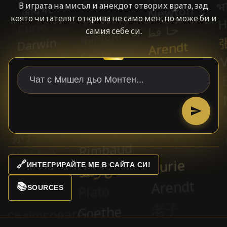
В играта на мисъл и анекдот отворих врата, зад
която читателят открива не само мен, но може би и
самия себе си.
🔗
ИНТЕГРИРАЙТЕ МЕ В САЙТА СИ!
📚
SOURCES