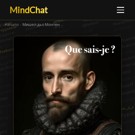
MindChat
Начало
›
Мишел дьо Монтен