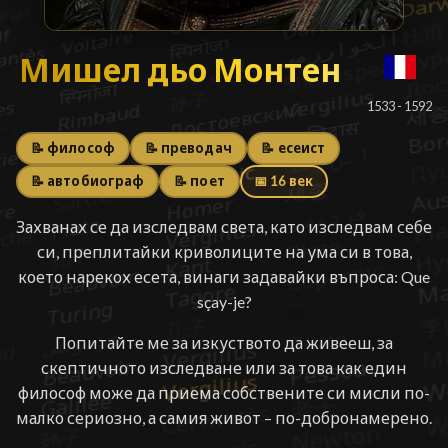
Мишел дьо Монтен
Мишел дьо Монтен
█
1533 - 1592
📝 философ
📝 преводач
📝 есеист
📝 автобиограф
📝 поет
📅 16 век
Захванах се да изследвам света, като изследвам себе
си, преплитайки криволиците на ума си в това,
което нарекох есета, винаги задавайки въпроса: Que
sçay-je?
Попитайте ме за изкуството да живееш, за
скептичното изследване или за това как един
философ може да приема собствените си мисли по-
малко сериозно, а самия живот – по-добронамерено.