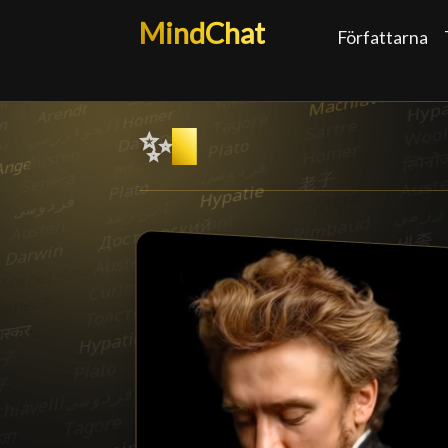
MindChat
Författarna
✨
Existentialism
█