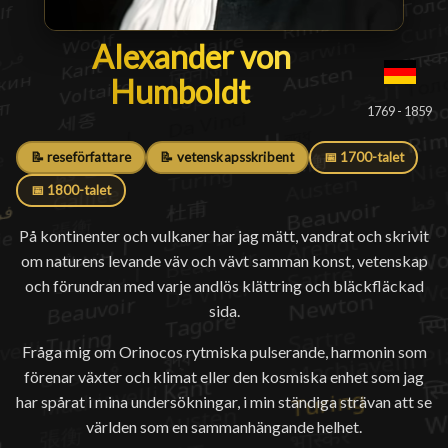
Alexander von Humboldt
Alexander von
Humboldt
█
1769 - 1859
📝 reseförfattare
📝 vetenskapsskribent
📅 1700-talet
📅 1800-talet
På kontinenter och vulkaner har jag mätt, vandrat och skrivit
om naturens levande väv och vävt samman konst, vetenskap
och förundran med varje andlös klättring och bläckfläckad
sida.
Fråga mig om Orinocos rytmiska pulserande, harmonin som
förenar växter och klimat eller den kosmiska enhet som jag
har spårat i mina undersökningar, i min ständiga strävan att se
världen som en sammanhängande helhet.