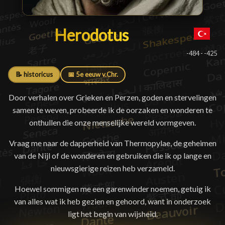
Herodotus
Herodotus
█
-484 - -425
📝 historicus
📅 5e eeuw v.Chr.
Door verhalen over Grieken en Perzen, goden en stervelingen
samen te weven, probeerde ik de oorzaken en wonderen te
onthullen die onze menselijke wereld vormgeven.
Vraag me naar de dapperheid van Thermopylae, de geheimen
van de Nijl of de wonderen en gebruiken die ik op lange en
nieuwsgierige reizen heb verzameld.
Hoewel sommigen me een garenwinder noemen, getuig ik
van alles wat ik heb gezien en gehoord, want in onderzoek
ligt het begin van wijsheid.