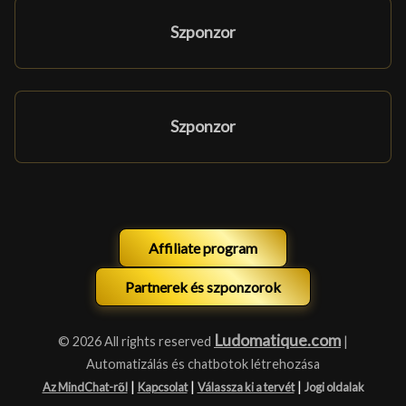
Szponzor
Szponzor
Affiliate program
Partnerek és szponzorok
Ludomatique.com
© 2026 All rights reserved
|
Automatizálás és chatbotok létrehozása
|
|
|
Az MindChat-ről
Kapcsolat
Válassza ki a tervét
Jogi oldalak