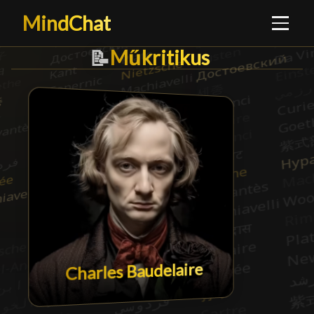
MindChat
Műkritikus
Műkritikus
█
📝
Charles Baudelaire