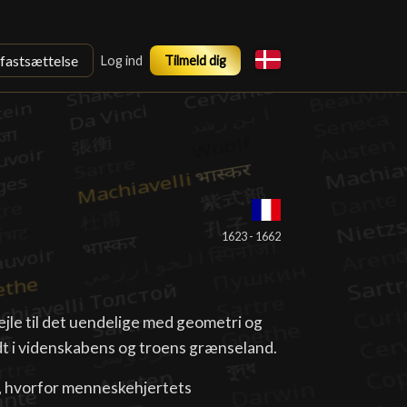
sfastsættelse
Log ind
Tilmeld dig
1623 - 1662
bejle til det uendelige med geometri og
dt i videnskabens og troens grænseland.
ud, hvorfor menneskehjertets