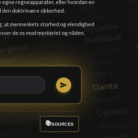
e egne regneapparater, eller hvordan en
d den doktrinære sikkerhed.
g, at menneskets storhed og elendighed
resser de os mod mysteriet og nåden.
📚
SOURCES