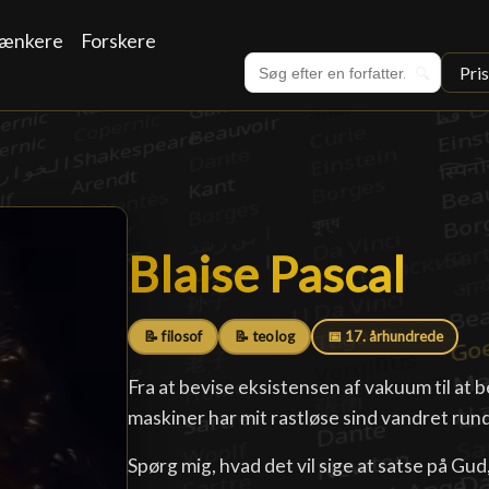
ænkere
Forskere
Pri
🔍
Blaise Pascal
Blaise Pascal
█
📝 filosof
📝 teolog
📅 17. århundrede
Fra at bevise eksistensen af vakuum til at 
maskiner har mit rastløse sind vandret run
Spørg mig, hvad det vil sige at satse på G