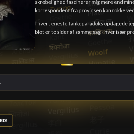
skrøbelighed fascinerer mig mere end min
korrespondent fra provinsen kan rokke ve
I hvert eneste tankeparadoks opdagede je
blot er to sider af samme sag - hver især p
ED!