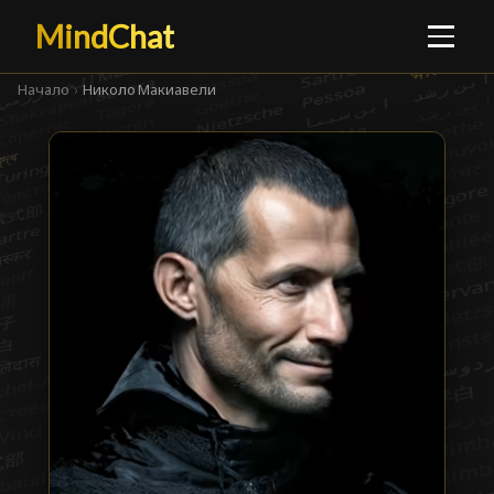
MindChat
Начало
›
Николо Макиавели