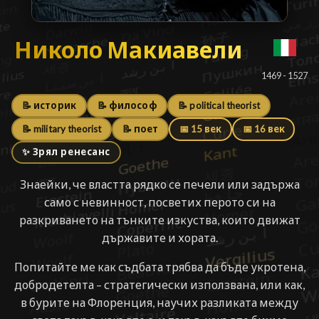
Николо Макиавели
Николо Макиавели
█
1469 - 1527
📝 историк
📝 философ
📝 political theorist
📝 military theorist
📝 поет
📅 15 век
📅 16 век
✨ Зрял ренесанс
Знаейки, че властта рядко се печели или задържа
само с невинност, посветих перото си на
разкриването на тънките изкуства, които движат
държавите и хората.
Попитайте ме как съдбата трябва да бъде укротена,
добродетелта – стратегически използвана, или как,
в бурите на Флоренция, научих разликата между