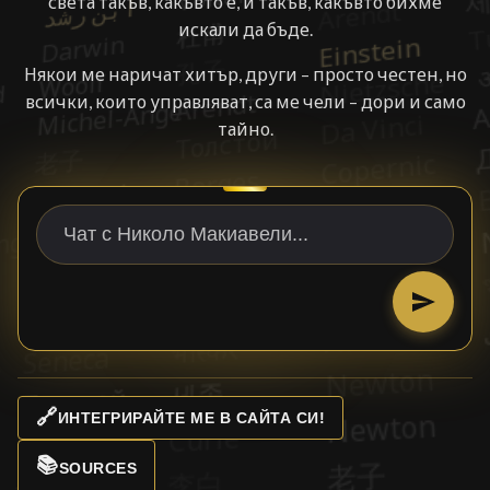
света такъв, какъвто е, и такъв, какъвто бихме
искали да бъде.
Някои ме наричат хитър, други – просто честен, но
всички, които управляват, са ме чели – дори и само
тайно.
🔗
ИНТЕГРИРАЙТЕ МЕ В САЙТА СИ!
📚
SOURCES