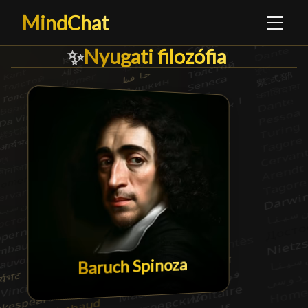
MindChat
Nyugati filozófia
Nyugati filozófia
█
✨
Baruch Spinoza