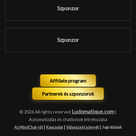
Szponzor
Szponzor
Affiliate program
Partnerek és szponzorok
Ludomatique.com
© 2026 All rights reserved
|
Automatizálás és chatbotok létrehozása
|
|
|
Az MindChat-ről
Kapcsolat
Válassza ki a tervét
Jogi oldalak