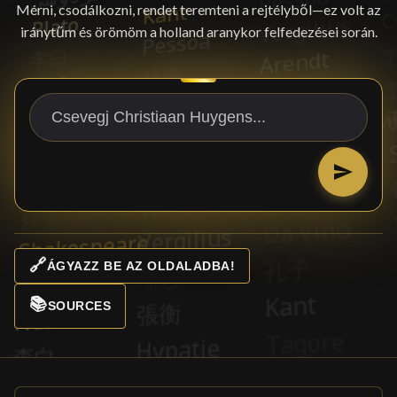
Mérni, csodálkozni, rendet teremteni a rejtélyből—ez volt az
iránytűm és örömöm a holland aranykor felfedezései során.
🔗
ÁGYAZZ BE AZ OLDALADBA!
📚
SOURCES