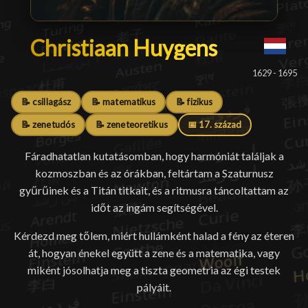
Christiaan Huygens
Christiaan Huygens
█
1629 - 1695
📝 csillagász
📝 matematikus
📝 fizikus
📝 zenetudós
📝 zeneteoretikus
📅 17. század
Fáradhatatlan kutatásomban, hogy harmóniát találjak a
kozmoszban és az órákban, feltártam a Szaturnusz
gyűrűinek és a Titán titkait, és a ritmusra táncoltattam az
időt az ingám segítségével.
Kérdezd meg tőlem, miért hullámként halad a fény az éteren
át, hogyan énekel együtt a zene és a matematika, vagy
miként jósolhatja meg a tiszta geometria az égi testek
pályáit.