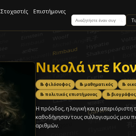
Στοχαστές
Επιστήμονες
Τ
🔍
Νικολά ντε Κο
Νικολά ντε Κο
📝 φιλόσοφος
📝 μαθηματικός
📝 οι
📝 πολιτικός επιστήμονας
📝 βιογράφο
Η πρόοδος, η λογική και η απεριόριστη
καθοδήγησαν τους συλλογισμούς μου π
αριθμών.