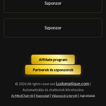
Szponzor
Szponzor
Affiliate program
Partnerek és szponzorok
Ludomatique.com
© 2026 All rights reserved
|
Automatizálás és chatbotok létrehozása
|
|
|
Az MindChat-ről
Kapcsolat
Válassza ki a tervét
Jogi oldalak