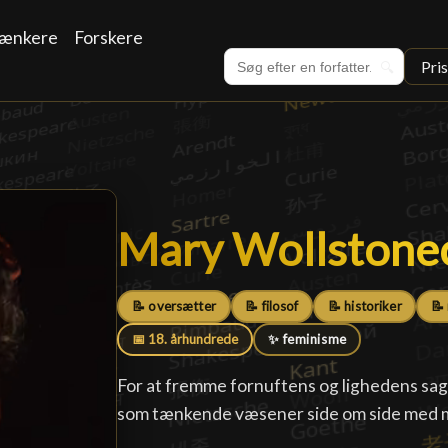
ænkere
Forskere
Pri
🔍
Mary Wollstonec
Mary Wollstonec
📝 oversætter
📝 filosof
📝 historiker
📝
📅 18. århundrede
✨ feminisme
For at fremme fornuftens og lighedens sag 
som tænkende væsener side om side med m