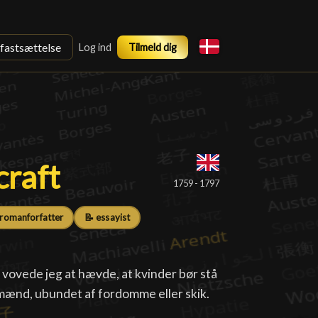
sfastsættelse
Log ind
Tilmeld dig
raft
raft
█
1759 - 1797
 romanforfatter
📝 essayist
vovede jeg at hævde, at kvinder bør stå
ænd, ubundet af fordomme eller skik.