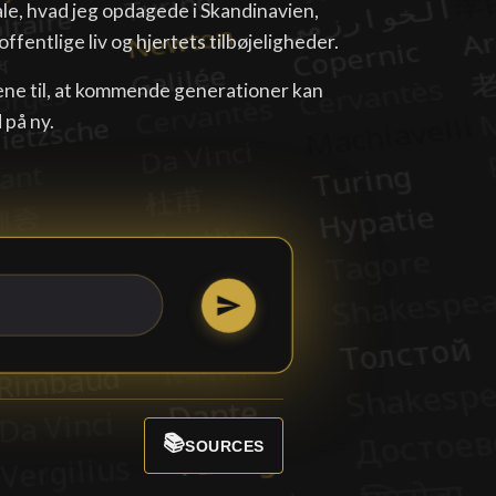
ale, hvad jeg opdagede i Skandinavien,
ffentlige liv og hjertets tilbøjeligheder.
røene til, at kommende generationer kan
på ny.
📚
SOURCES