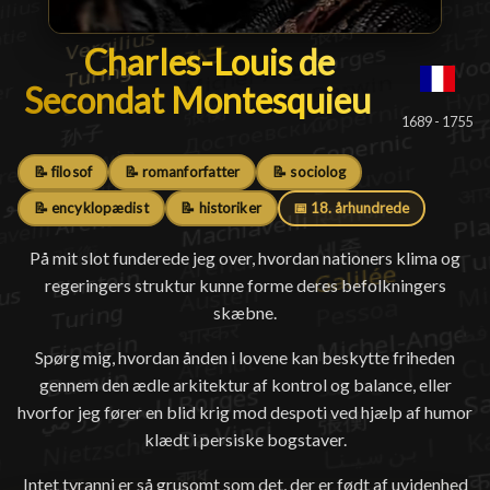
Charles-Louis de Seconda
Charles-Louis de
Secondat Montesquieu
█
1689 - 1755
📝 filosof
📝 romanforfatter
📝 sociolog
📝 encyklopædist
📝 historiker
📅 18. århundrede
På mit slot funderede jeg over, hvordan nationers klima og
regeringers struktur kunne forme deres befolkningers
skæbne.
Spørg mig, hvordan ånden i lovene kan beskytte friheden
gennem den ædle arkitektur af kontrol og balance, eller
hvorfor jeg fører en blid krig mod despoti ved hjælp af humor
klædt i persiske bogstaver.
Intet tyranni er så grusomt som det, der er født af uvidenhed