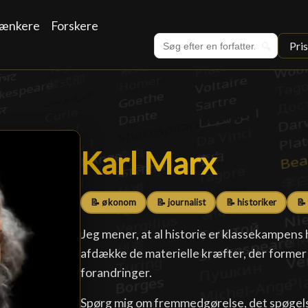
ænkere
Forskere
Pri
🔍
Karl Marx
Karl Marx
█
📝 økonom
📝 journalist
📝 historiker
📝
Jeg mener, at al historie er klassekampens his
afdække de materielle kræfter, der forme
forandringer.
Spørg mig om fremmedgørelse, det spøgelse