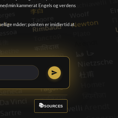
og med min kammerat Engels og verdens
ellige måder; pointen er imidlertid at
📚
SOURCES