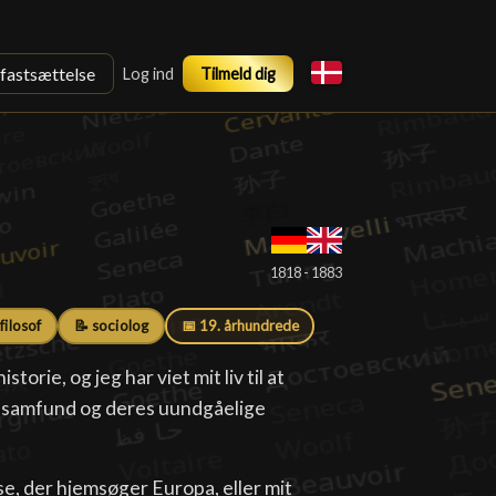
sfastsættelse
Log ind
Tilmeld dig
1818 - 1883
 filosof
📝 sociolog
📅 19. århundrede
torie, og jeg har viet mit liv til at
r samfund og deres uundgåelige
, der hjemsøger Europa, eller mit