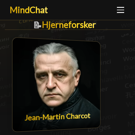
MindChat
Hjerneforsker
Hjerneforsker
█
📝
Jean-Martin Charcot